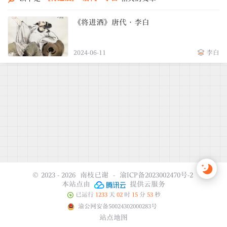
《将进酒》唐代·李白
2024-06-11
李白
© 2023 - 2026
南枝已谢
-
渝ICP备2023002470号-2
本站点由
提供云服务
已运行
1233
天
02
时
15
分
53
秒
渝公网安备50024302000283号
站点地图