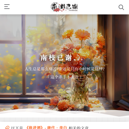
南枝已谢...
_
人生总是那么痛苦吗?还是只有小时候是这样?
「 这个杀手不太冷 」
《将进酒》- 唐代·李白
以下是
相关的文章