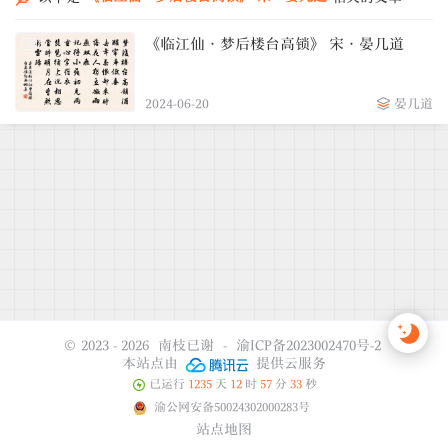
《临江仙·梦后楼台高锁》 宋·晏几道
2024-06-20
晏几道
© 2023 - 2026
南枝已谢
-
渝ICP备2023002470号-2
本站点由
提供云服务
已运行
1235
天
12
时
57
分
33
秒
渝公网安备50024302000283号
站点地图