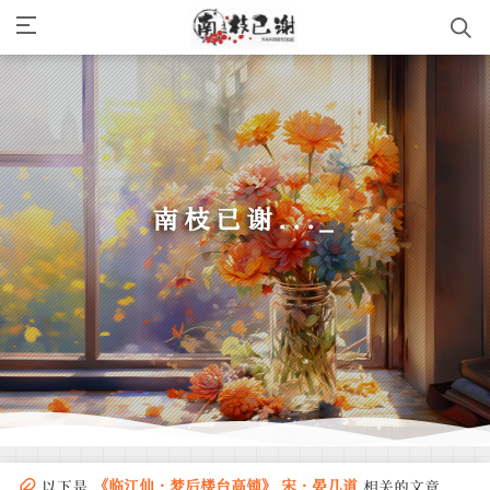
南枝已谢...
我有故人抱剑去，斩尽春风未曾归。
「 孤山不孤 」
《临江仙·梦后楼台高锁》 宋·晏几道
以下是
相关的文章