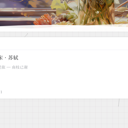
宋·苏轼
逆旅 — 南枝已谢
1