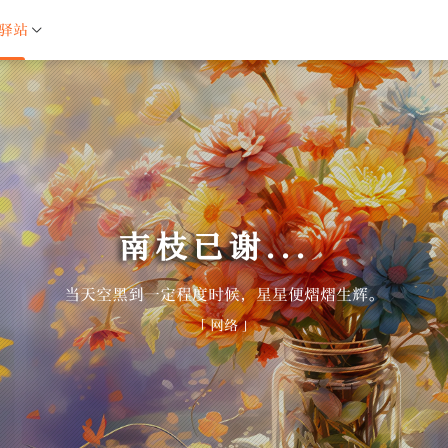
驿站
南枝已谢...
_
当天空黑到一定程度时候，星星便熠熠生辉。
「 网络 」