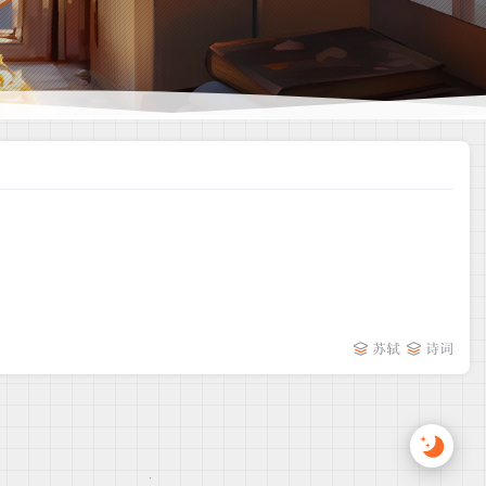
苏轼
诗词