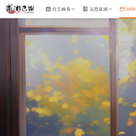
红尘画卷
文思泉涌
网络