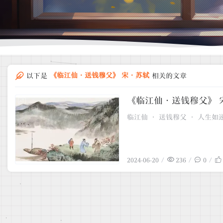
《临江仙·送钱穆父》 宋·苏轼
以下是
相关的文章
《临江仙·送钱穆父》 
2024-06-20
临江仙 · 送钱穆父 · 人生如
2024-06-20
236
0