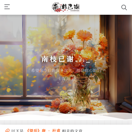
南枝已谢...
_
希望你今后的每一次笑，都是真心的。
「 深海 」
《望岳》唐 · 杜甫
以下是
相关的文章