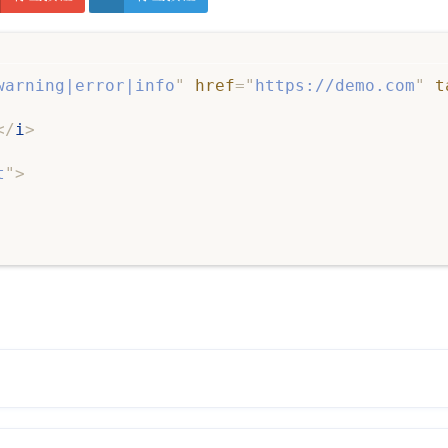
warning|error|info
"
href
=
"
https://demo.com
"
t
</
i
>
t
"
>