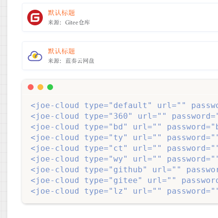
默认标题
来源：Gitee仓库
默认标题
来源：蓝奏云网盘
<joe-cloud type="default" url="" passwo
<joe-cloud type="360" url="" password="
<joe-cloud type="bd" url="" password="b
<joe-cloud type="ty" url="" password=""
<joe-cloud type="ct" url="" password=""
<joe-cloud type="wy" url="" password=""
<joe-cloud type="github" url="" passwor
<joe-cloud type="gitee" url="" password
<joe-cloud type="lz" url="" password="