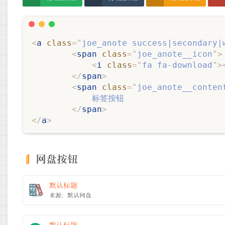
<
a
class
=
"
joe_anote success|secondary|
<
span
class
=
"
joe_anote__icon
"
>
<
i
class
=
"
fa fa-download
"
>
</
span
>
<
span
class
=
"
joe_anote__conten
			标签按钮

</
span
>
</
a
>
网盘按钮
默认标题
来源：默认网盘