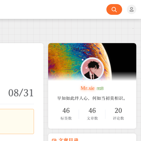
Mr.xie
08/31
早知如此绊人心，何如当初莫相识。
46
46
20
标签数
文章数
评论数
文章目录