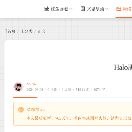
红尘画卷
文思泉涌
网络
首页
/
未分类
/
正文
Hal
Mr.xie
2024-06-06
/
0 评论
/
9 点赞
/
519 阅读
/
3074 字
温馨提示：
本文最后更新于705天前，若内容或图片失效，请留言反