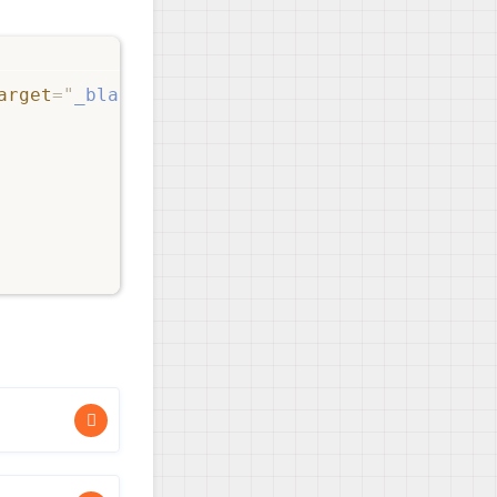
arget
=
"
_blank
"
rel
=
"
noopener noreferrer nofol