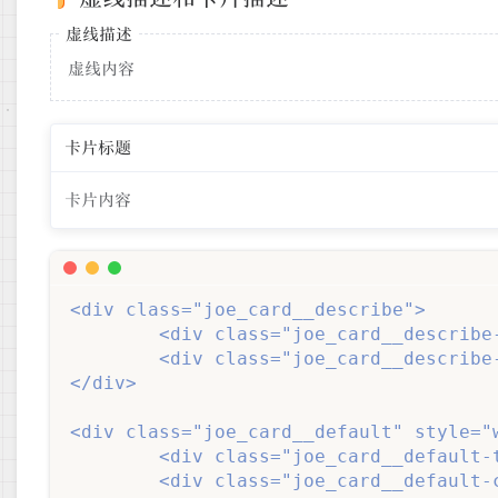
虚线描述
虚线内容
卡片标题
卡片内容
<div class="joe_card__describe">

		<div class="joe_card__describe-title">虚线描述</div>

		<div class="joe_card__describe-content">虚线内容</div>

</div>

<div class="joe_card__default" style="w
		<div class="joe_card__default-title">卡片标题</div>

		<div class="joe_card__default-content">卡片内容</div>
