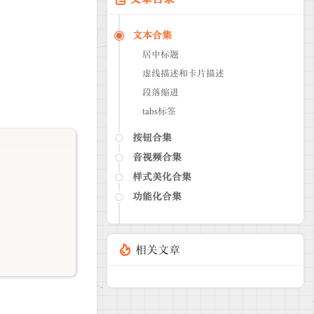
文本合集
居中标题
虚线描述和卡片描述
段落缩进
tabs标签
按钮合集
音视频合集
便条按钮
网盘按钮
样式美化合集
插入网易歌单
插入网易单曲
功能化合集
时间线
插入本地音乐
进度条
评论后可见
插入本地视频
彩色虚线
跳转链接提示弹窗
相关文章
视频播放器
跑马灯
引用或者标注内容
Bilibili 视频
使用固定大小iframe嵌入
提示元素
PDF预览
自适应大小iframe嵌入
块级链接卡片
行内链接卡片