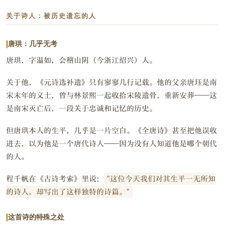
关于诗人：被历史遗忘的人
唐珙：几乎无考
唐珙，字温如，会稽山阴（今浙江绍兴）人。
关于他，《元诗选补遗》只有寥寥几行记载。他的父亲唐珏是南
宋末年的义士，曾与林景熙一起收拾宋陵遗骨，重新安葬——这
是南宋灭亡后，一段关于忠诚和记忆的历史。
但唐珙本人的生平，几乎是一片空白。《全唐诗》甚至把他误收
进去，以为他是一个唐代诗人——因为没有人知道他是哪个朝代
的人。
程千帆在《古诗考索》里说：
"这位今天我们对其生平一无所知
的诗人，却写出了这样独特的诗篇。"
这首诗的特殊之处