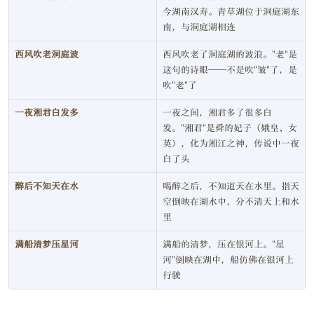
今湖南汉寿。青草湖位于洞庭湖东
南，与洞庭湖相连
西风吹老洞庭波
西风吹老了洞庭湖的波浪。"老"是
这句的诗眼——不是吹"皱"了，是
吹"老"了
一夜湘君白发多
一夜之间，湘君多了很多白
发。"湘君"是舜的妃子（娥皇、女
英），化为湘江之神，传说中一夜
白了头
醉后不知天在水
喝醉之后，不知道天在水里。指天
空倒映在湖水中，分不清天上和水
里
满船清梦压星河
满船的清梦，压在银河上。"星
河"倒映在湖中，船仿佛在银河上
行驶