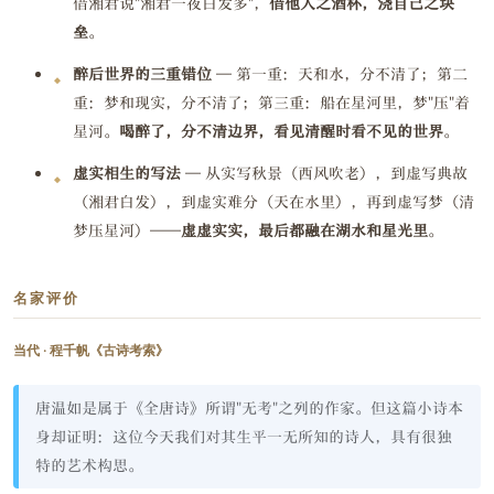
借湘君说"湘君一夜白发多"，
借他人之酒杯，浇自己之块
垒
。
醉后世界的三重错位
— 第一重：天和水，分不清了；第二
重：梦和现实，分不清了；第三重：船在星河里，梦"压"着
星河。
喝醉了，分不清边界，看见清醒时看不见的世界
。
虚实相生的写法
— 从实写秋景（西风吹老），到虚写典故
（湘君白发），到虚实难分（天在水里），再到虚写梦（清
梦压星河）——
虚虚实实，最后都融在湖水和星光里
。
名家评价
当代 · 程千帆《古诗考索》
唐温如是属于《全唐诗》所谓"无考"之列的作家。但这篇小诗本
身却证明：这位今天我们对其生平一无所知的诗人，具有很独
特的艺术构思。