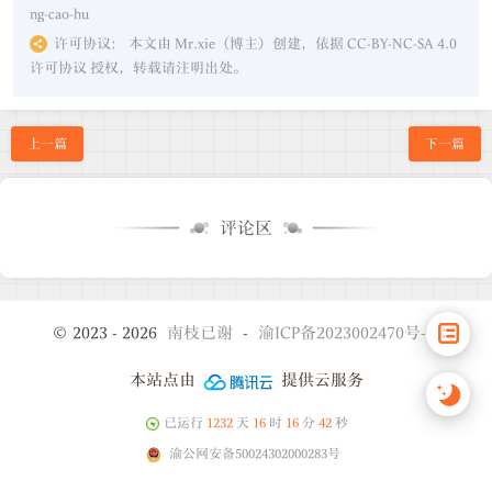
ng-cao-hu
许可协议：
本文由 Mr.xie（博主）创建，依据 CC-BY-NC-SA 4.0
许可协议 授权，转载请注明出处。
上一篇
下一篇
评论区
© 2023 - 2026
南枝已谢
-
渝ICP备2023002470号-2
本站点由
提供云服务
已运行
1232
天
16
时
16
分
42
秒
渝公网安备50024302000283号