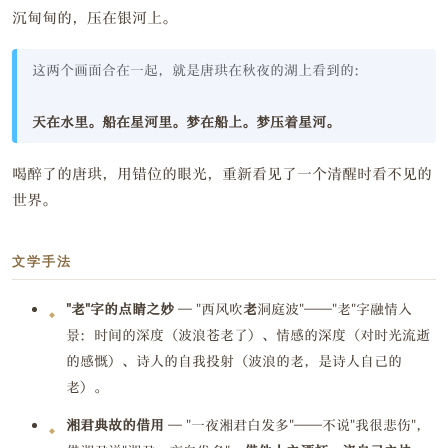
沉甸甸的，压在银河上。
这两个画面合在一起，就是唐珙在秋夜的湖上看到的：
天在水里。船在星河里。梦在船上。梦压着星河。
喝醉了的唐珙，用错位的眼光，重新看见了一个清醒时看不见的
世界。
文学手法
"老"字的点睛之妙
— "西风吹
老
洞庭波"——"老"字融情入
景：时间的深度（波浪苍老了）、情感的深度（对时光流逝
的感慨）、诗人的自我投射（波浪的老，是诗人自己的
老）。
湘君典故的借用
— "一夜湘君白发多"——不说"我很悲伤"，