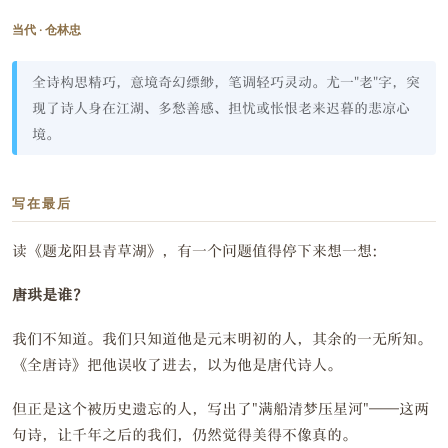
当代 · 仓林忠
全诗构思精巧，意境奇幻缥缈，笔调轻巧灵动。尤一"老"字，突
现了诗人身在江湖、多愁善感、担忧或怅恨老来迟暮的悲凉心
境。
写在最后
读《题龙阳县青草湖》，有一个问题值得停下来想一想：
唐珙是谁？
我们不知道。我们只知道他是元末明初的人，其余的一无所知。
《全唐诗》把他误收了进去，以为他是唐代诗人。
但正是这个被历史遗忘的人，写出了"满船清梦压星河"——这两
句诗，让千年之后的我们，仍然觉得美得不像真的。