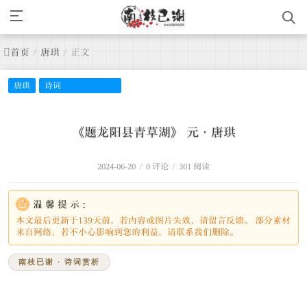
首页
/
唐珙
/
正文
唐珙
诗词
《题龙阳县青草湖》 元·唐珙
2024-06-20
/
0 评论
/
301 阅读
温馨提示：
本文最后更新于139天前，若内容或图片失效，请留言反馈。 部分素材
来自网络，若不小心影响到您的利益，请联系我们删除。
南枝已谢 · 诗词赏析