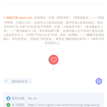
← 南枝已谢 xgrsir.com
· 延伸阅读：杜甫《旅夜书怀》（细草微风岸）——"星垂
平野阔，月涌大江流"，杜甫写大江夜景的壮阔，唐珙写湖上秋夜的梦幻，两首
诗对读可见"沉郁"与"轻灵"的不同境界；杜甫《小寒食舟中作》（春水船如天上
坐）——"春水船如天上坐，老年花似雾中看"，杜甫在船上分不清自己是坐在船
上还是坐在天上，与唐珙"不知天在水"对读；苏轼《赤壁赋》——"飘飘乎如遗世
独立，羽化而登仙"，苏轼是"羽化登仙"，唐珙是"满船清梦压星河"——两种不同
的浪漫主义。
1
《题龙阳县青草湖》 元·唐珙
版权归属：
Mr.xie
本文链接：
https://www.xgrsir.com/archives/ti-long-yang-xian-qi