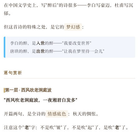
在中国文学史上，写"醉后"的诗很多——李白写豪迈，杜甫写沉
郁。
但这首诗的特殊之处，是它的
梦幻感
：
李白的醉，是
入世
的醉——"我要改变世界"
唐珙的醉，是
出世
的醉——"让我在梦里待一会儿"
逐句赏析
第一层 · 西风吹老洞庭波
"西风吹老洞庭波，一夜湘君白发多"
开篇两句，是全诗的
情感底色
：秋天的惆怅。
注意这个"
老
"字：不是吹"皱"了，不是吹"起"了，是吹"
老
"了。