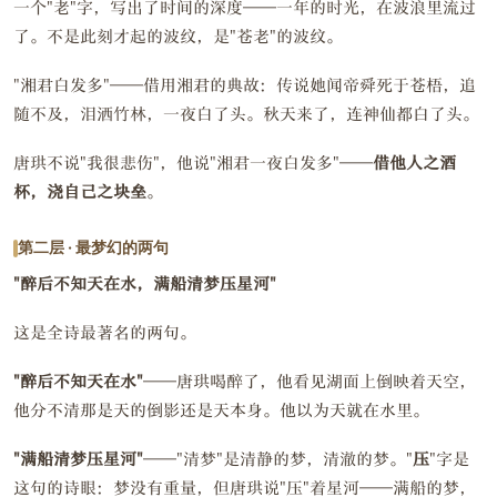
一个"老"字，写出了时间的深度——一年的时光，在波浪里流过
了。不是此刻才起的波纹，是"苍老"的波纹。
"湘君白发多"——借用湘君的典故：传说她闻帝舜死于苍梧，追
随不及，泪洒竹林，一夜白了头。秋天来了，连神仙都白了头。
唐珙不说"我很悲伤"，他说"湘君一夜白发多"——
借他人之酒
杯，浇自己之块垒
。
第二层 · 最梦幻的两句
"醉后不知天在水，满船清梦压星河"
这是全诗最著名的两句。
"醉后不知天在水"
——唐珙喝醉了，他看见湖面上倒映着天空，
他分不清那是天的倒影还是天本身。他以为天就在水里。
"满船清梦压星河"
——"清梦"是清静的梦，清澈的梦。"
压
"字是
这句的诗眼：梦没有重量，但唐珙说"压"着星河——满船的梦，