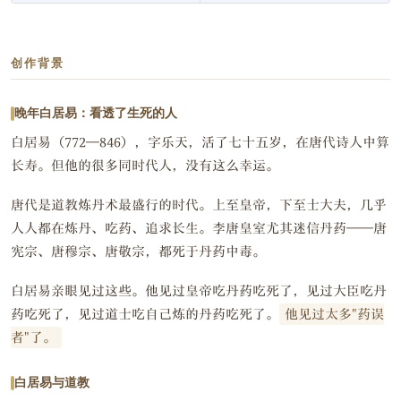
创作背景
晚年白居易：看透了生死的人
白居易（772—846），字乐天，活了七十五岁，在唐代诗人中算
长寿。但他的很多同时代人，没有这么幸运。
唐代是道教炼丹术最盛行的时代。上至皇帝，下至士大夫，几乎
人人都在炼丹、吃药、追求长生。李唐皇室尤其迷信丹药——唐
宪宗、唐穆宗、唐敬宗，都死于丹药中毒。
白居易亲眼见过这些。他见过皇帝吃丹药吃死了，见过大臣吃丹
药吃死了，见过道士吃自己炼的丹药吃死了。
他见过太多"药误
者"了。
白居易与道教