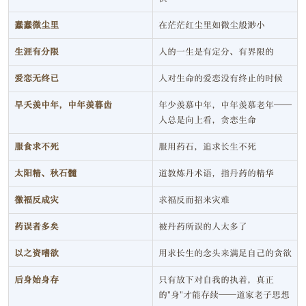
蠢蠢微尘里
在茫茫红尘里如微尘般渺小
生涯有分限
人的一生是有定分、有界限的
爱恋无终已
人对生命的爱恋没有终止的时候
早夭羡中年，中年羡暮齿
年少羡慕中年，中年羡慕老年——
人总是向上看，贪恋生命
服食求不死
服用药石，追求长生不死
太阳精、秋石髓
道教炼丹术语，指丹药的精华
徼福反成灾
求福反而招来灾难
药误者多矣
被丹药所误的人太多了
以之资嗜欲
用求长生的念头来满足自己的贪欲
后身始身存
只有放下对自我的执着，真正
的"身"才能存续——道家老子思想