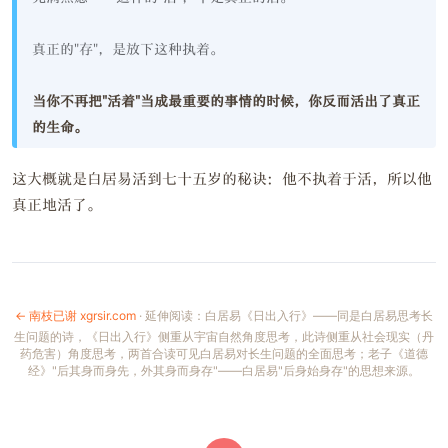
真正的"存"，是放下这种执着。
当你不再把"活着"当成最重要的事情的时候，你反而活出了真正
的生命。
这大概就是白居易活到七十五岁的秘诀：他不执着于活，所以他
真正地活了。
← 南枝已谢 xgrsir.com
· 延伸阅读：白居易《日出入行》——同是白居易思考长
生问题的诗，《日出入行》侧重从宇宙自然角度思考，此诗侧重从社会现实（丹
药危害）角度思考，两首合读可见白居易对长生问题的全面思考；老子《道德
经》"后其身而身先，外其身而身存"——白居易"后身始身存"的思想来源。