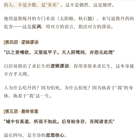
的人，不是少数，是"多矣"
。这不是偶然，这是规律。
他用道教炼丹的专门术语（太阳精、秋石髓），来写道教丹药的
危害——这是
反讽
：用对方的语言，指出对方的谬误。
第四层 · 逻辑谬误
"以之资嗜欲，又望延甲子。天人阴骘间，亦恐无此理"
白居易指出了求长生的
逻辑谬误
：你用贪欲来求长生，这本身就
不合乎天理。
人为什么吃丹药？因为怕死。为什么怕死？因为执着于"我"的身
体，执着于"我"这一生。
第五层 · 最终答案
"域中有真道，所说不如此。后身始身存，吾闻诸老氏"
最后四句，是全诗的
思想核心
。