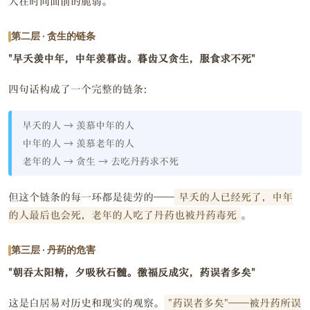
人在时间面前的脆弱。
第二层 · 贪生的链条
"早夭羡中年，中年羡暮齿。暮齿又贪生，服食求不死"
四句话构成了一个完整的链条：
早夭的人 → 羡慕中年的人
中年的人 → 羡慕老年的人
老年的人 → 贪生 → 去吃丹药求不死
但这个链条的每一环都是徒劳的——
早夭的人已经死了，中年
的人最后也会死，老年的人吃了丹药也被丹药毒死
。
第三层 · 丹药的危害
"朝吞太阳精，夕吸秋石髓。徼福反成灾，药误者多矣"
这是白居易对历史和现实的观察。
"药误者多矣"——被丹药所误