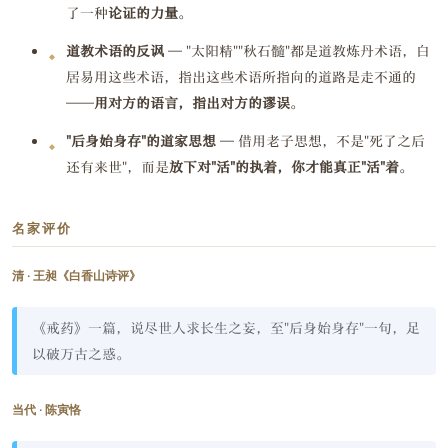
了一种
论证的力量
。
道教术语的反讽
— "太阳精""秋石髓"都是道教炼丹术语，白
居易用这些术语，指出这些术语所指向的道路是走不通的
——
用对方的语言，指出对方的谬误
。
"后身始身存"的道家思想
— 借用老子思想，不是"死了之后
还有来世"，而是
放下对"活"的执着，你才能真正"活"着
。
名家评价
清 · 王昶《白香山诗评》
《戒药》一篇，说尽世人求长生之妄，至"后身始身存"一句，足
以破万古之惑。
当代 · 陈寅恪