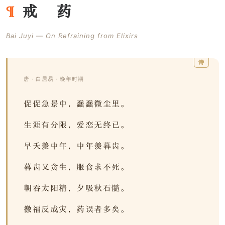
戒 药
Bai Juyi — On Refraining from Elixirs
唐 · 白居易 · 晚年时期
促促急景中，蠢蠢微尘里。
生涯有分限，爱恋无终已。
早夭羡中年，中年羡暮齿。
暮齿又贪生，服食求不死。
朝吞太阳精，夕吸秋石髓。
徼福反成灾，药误者多矣。