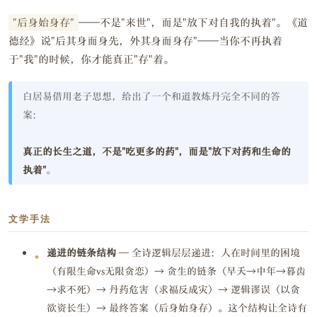
"后身始身存"
——不是"来世"，而是"放下对自我的执着"。《道
德经》说"后其身而身先，外其身而身存"——当你不再执着
于"我"的时候，你才能真正"存"着。
白居易借用老子思想，给出了一个和道教炼丹完全不同的答
案：
真正的长生之道，不是"吃更多的药"，而是"放下对药和生命的
执着"
。
文学手法
递进的链条结构
— 全诗逻辑层层递进：人在时间里的困境
（有限生命vs无限贪恋）→ 贪生的链条（早夭→中年→暮齿
→求不死）→ 丹药危害（求福反成灾）→ 逻辑谬误（以贪
欲资长生）→ 最终答案（后身始身存）。这个结构让全诗有