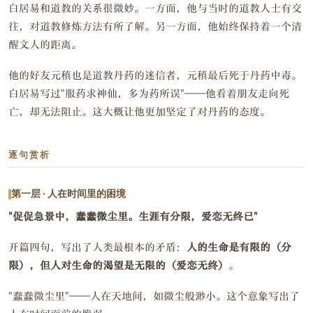
白居易和道教的关系很微妙。一方面，他与当时的道教人士有交
往，对道教修炼方法有所了解。另一方面，他始终保持着一个清
醒文人的距离。
他的好友元稹也是道教丹药的迷信者，元稹最后死于丹药中毒。
白居易写过"服药求神仙，多为药所误"——他看着朋友走向死
亡，却无法阻止。这大概让他更加坚定了对丹药的态度。
逐句赏析
第一层 · 人在时间里的困境
"促促急景中，蠢蠢微尘里。生涯有分限，爱恋无终已"
开篇四句，写出了人类最根本的矛盾：
人的生命是有限的（分
限），但人对生命的渴望是无限的（爱恋无终）
。
"蠢蠢微尘里"——人在天地间，如微尘般渺小。这个意象写出了